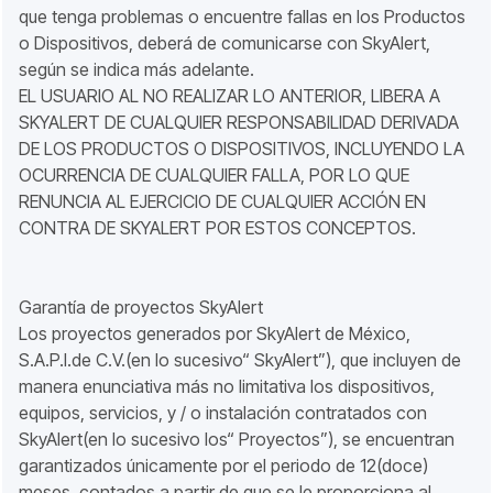
que tenga problemas o encuentre fallas en los Productos
o Dispositivos, deberá de comunicarse con SkyAlert,
según se indica más adelante.
EL USUARIO AL NO REALIZAR LO ANTERIOR, LIBERA A
SKYALERT DE CUALQUIER RESPONSABILIDAD DERIVADA
DE LOS PRODUCTOS O DISPOSITIVOS, INCLUYENDO LA
OCURRENCIA DE CUALQUIER FALLA, POR LO QUE
RENUNCIA AL EJERCICIO DE CUALQUIER ACCIÓN EN
CONTRA DE SKYALERT POR ESTOS CONCEPTOS.
Garantía de proyectos SkyAlert
Los proyectos generados por SkyAlert de México,
S.A.P.I.de C.V.(en lo sucesivo“ SkyAlert”), que incluyen de
manera enunciativa más no limitativa los dispositivos,
equipos, servicios, y / o instalación contratados con
SkyAlert(en lo sucesivo los“ Proyectos”), se encuentran
garantizados únicamente por el periodo de 12(doce)
meses, contados a partir de que se le proporciona al