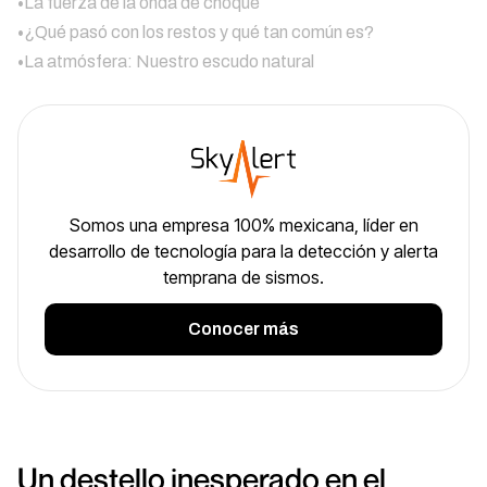
•
La fuerza de la onda de choque
•
¿Qué pasó con los restos y qué tan común es?
•
La atmósfera: Nuestro escudo natural
Somos una empresa 100% mexicana, líder en
desarrollo de tecnología para la detección y alerta
temprana de sismos.
Conocer más
Un destello inesperado en el