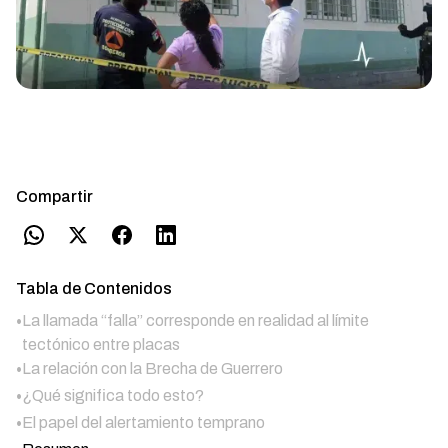
Compartir
Tabla de Contenidos
•
La llamada “falla” corresponde en realidad al límite
tectónico entre placas
•
La relación con la Brecha de Guerrero
•
¿Qué significa todo esto?
•
El papel del alertamiento temprano