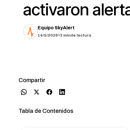
activaron alert
Equipo SkyAlert
14/5/2026
•
3 min
de lectura
Compartir
Tabla de Contenidos