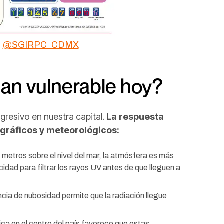
)
@SGIRPC_CDMX
an vulnerable hoy?
agresivo en nuestra capital.
La respuesta
gráficos y meteorológicos:
 metros sobre el nivel del mar, la atmósfera es más
idad para filtrar los rayos UV antes de que lleguen a
cia de nubosidad permite que la radiación llegue
ca en el centro del país favorece que estas