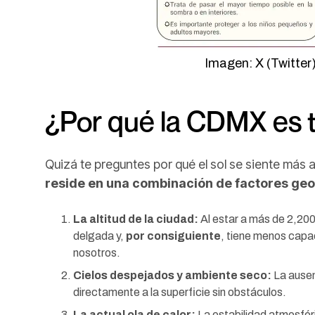
Imagen: X (Twitter
¿Por qué la CDMX es t
Quizá te preguntes por qué el sol se siente más 
reside en una combinación de factores geo
La altitud de la ciudad:
Al estar a más de 2,200
delgada y,
por consiguiente
, tiene menos capac
nosotros.
Cielos despejados y ambiente seco:
La ausen
directamente a la superficie sin obstáculos.
La actual ola de calor:
La estabilidad atmosféri