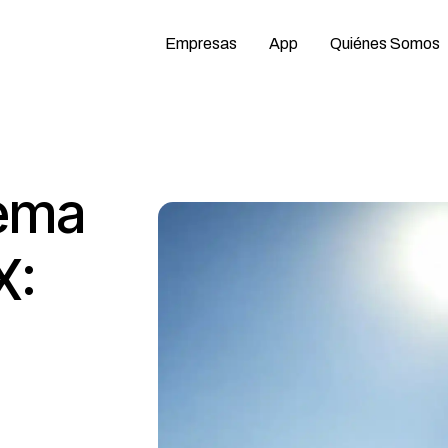
Empresas
App
Quiénes Somos
rema
X: