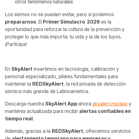
otros fenómenos naturales.
Los sismos no se pueden evitar, pero sí podemos
prepararnos
. El
Primer Simulacro 2026
es la
oportunidad para reforzar la cultura de la prevención y
proteger lo que más importa: tu vida y la de los tuyos.
¡Participa!
En
SkyAlert
invertimos en tecnología, calibración y
personal especializado, pilares fundamentales para
mantener la
REDSkyAlert
, la red privada de detección
sísmica más grande de Latinoamérica.
Descarga nuestra
SkyAlert App
ahora
skyalert.mx/app
y
manténla actualizada para recibir
alertas confiables en
tiempo real
.
Además, gracias a la
REDSkyAlert
, ofrecemos servicios
de
alertamiento temprano para empresas y